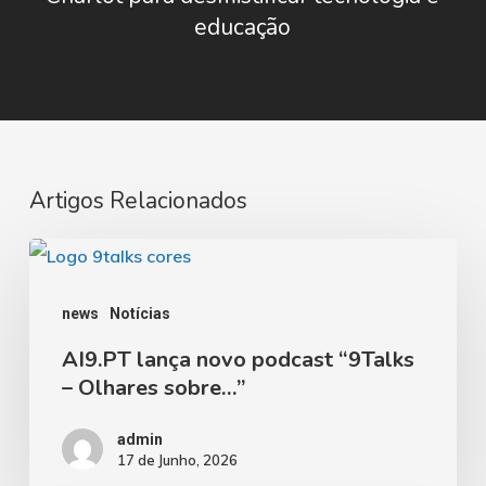
educação
Artigos Relacionados
AI9.PT
lança
news
Notícias
novo
AI9.PT lança novo podcast “9Talks
podcast
– Olhares sobre…”
“9Talks
–
admin
17 de Junho, 2026
Olhares