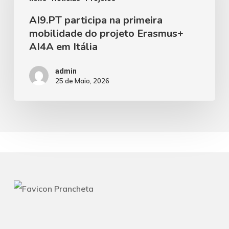
primeira
AI9.PT participa na primeira
mobilidade
mobilidade do projeto Erasmus+
do
AI4A em Itália
projeto
Erasmus+
admin
25 de Maio, 2026
AI4A
em
Itália