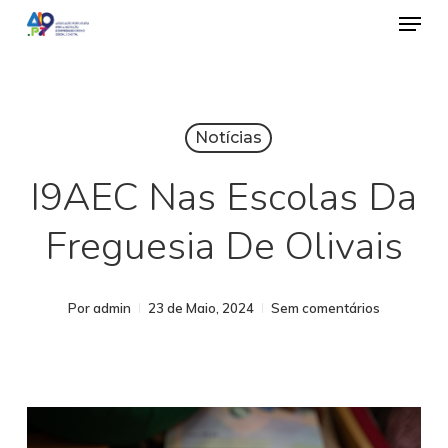
Emen
Saltar
para
o
conteúdo
Notícias
principal
I9AEC Nas Escolas Da
Freguesia De Olivais
Por
admin
23 de Maio, 2024
Sem comentários