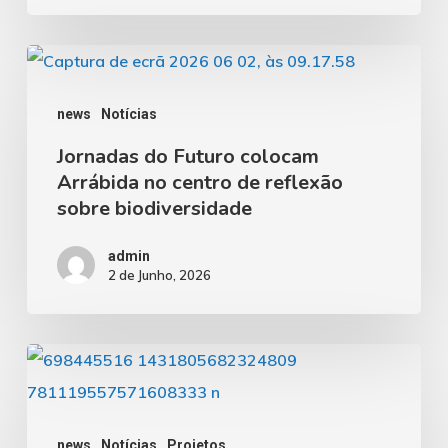
sobre…”
Jornadas
do
news
Notícias
Futuro
Jornadas do Futuro colocam
colocam
Arrábida no centro de reflexão
Arrábida
sobre biodiversidade
no
centro
admin
2 de Junho, 2026
de
reflexão
sobre
AI9.PT
biodiversidade
participa
na
news
Notícias
Projetos