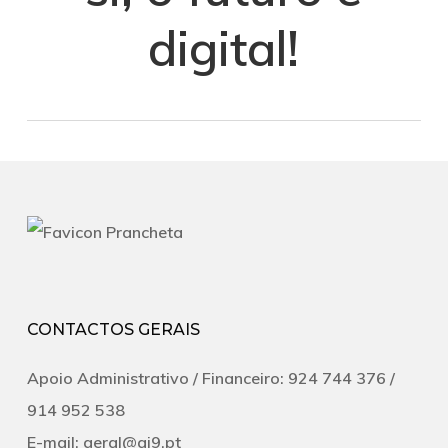
digital!
CONTACTOS GERAIS
Apoio Administrativo /
Financeiro:
924 744 376 /
‭914 952 538‬
E-mail:
geral@ai9.pt