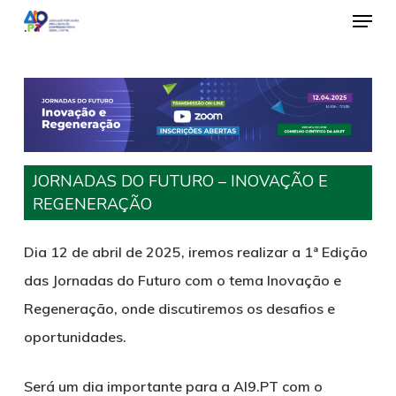
Emen
Saltar
para
o
conteúdo
principal
JORNADAS DO FUTURO – INOVAÇÃO E
REGENERAÇÃO
Dia 12 de abril de 2025, iremos realizar a 1ª Edição
das
Jornadas do Futuro
com o tema
Inovação e
Regeneração
, onde discutiremos os desafios e
oportunidades.
Será um dia importante para a AI9.PT com o