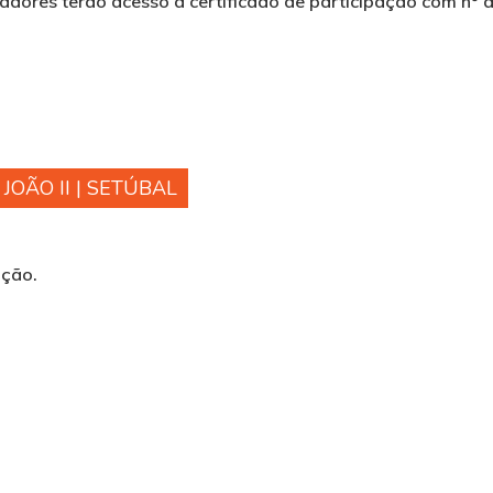
dores terão acesso a certificado de participação com nº d
JOÃO II | SETÚBAL
ação.