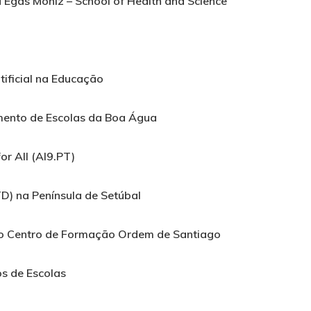
 Egas Moniz – School of Health and Science
tificial na Educação
mento de Escolas da Boa Água
for All
(AI9.PT)
TD) na Península de Setúbal
o Centro de Formação Ordem de Santiago
s de Escolas