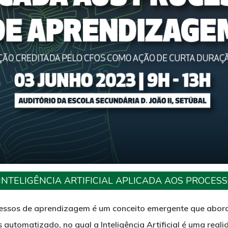
INTELIGÊNCIA ARTIFICIAL APLICADA AOS PROCE
rocessos de aprendizagem é um conceito emergente que abor
utomatizado, no qual a Inteligência Artificial é uma reali