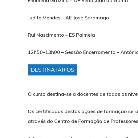
Filomena Grazina
– AE Sebastião da Gama
Judite Mendes
– AE José Saramago
Rui Nascimento
– ES Palmela
12h50-13h00 –
Sessão Encerramento
–
Antóni
DESTINATÁRIOS
O curso destina-se a docentes de todos os nív
Os certificados destas ações de formação serã
através do Centro de Formação de Professores