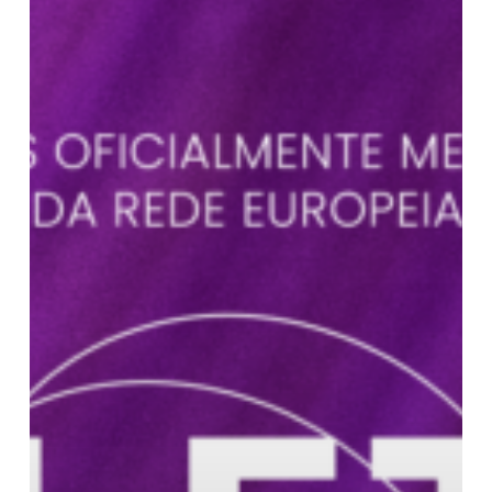
LET
HER
IN