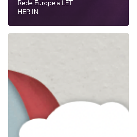
Rede Europeia LET
HER IN
SEMINÁRIO
INTELIGÊNCIA
ARTIFICIAL
–
ALMADA
CIDADE
EDUCADORA
E
INOVADORA