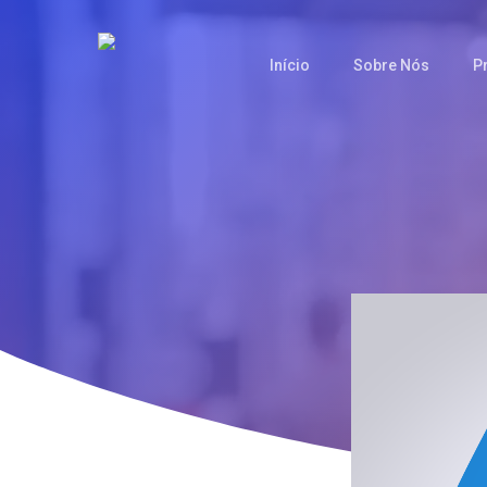
Saltar
para
Início
Sobre Nós
P
o
conteúdo
principal