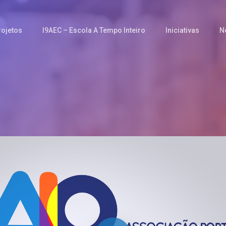
rojetos
I9AEC – Escola A Tempo Inteiro
Iniciativas
N
Play Video
Play Video