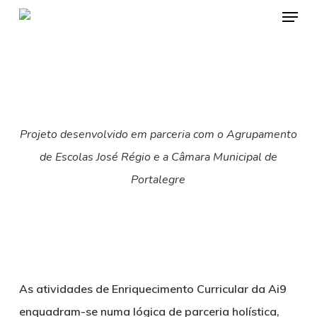
Emen
Saltar
para
o
conteúdo
principal
Projeto desenvolvido em parceria com o Agrupamento
de Escolas José Régio e a Câmara Municipal de
Portalegre
As atividades de Enriquecimento Curricular da Ai9
enquadram-se numa lógica de parceria holística,